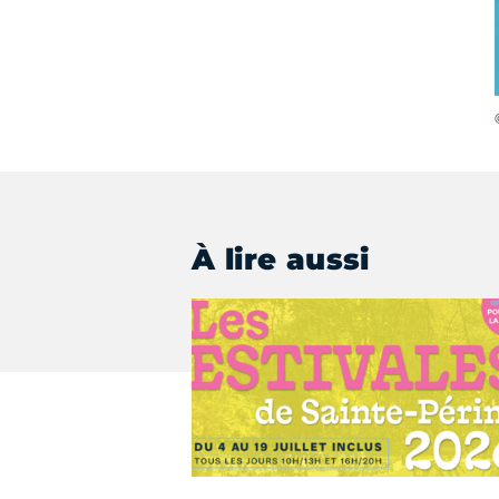
C
À lire aussi