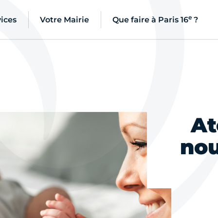
e
ices
Votre Mairie
Que faire à Paris 16
?
At
nou