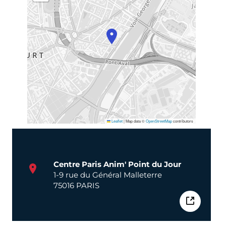
Leaflet
|
Map data ©
OpenStreetMap
contributors
Centre Paris Anim' Point du Jour
1-9 rue du Général Malleterre
75016 PARIS