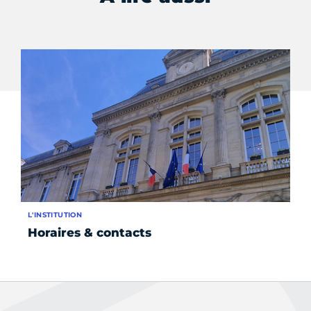
L'INSTITUTION
ÉV
Horaires & contacts
Le